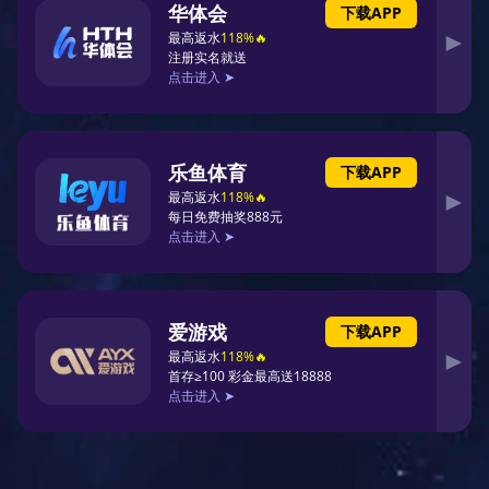
电话
+15673460248
邮箱
projective@qq.com
上班时间