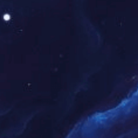
咨询入口:Get in touch