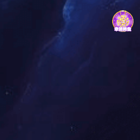
发送
8688体育 - 专业体育资讯与赛事直播平台
✅8688.com✅,8688体育官网入口为您提供最新资讯,赛
事在线直播, 8688足球网页版入口竞猜,支持APP下载,