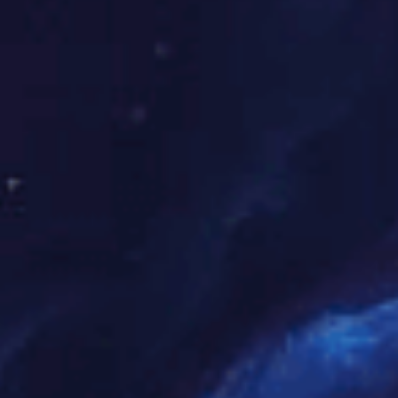
体现。从科学严谨的训练，到不断创新突破，再到赛事中的
沉稳表现，每一个环节都显示出了他们的不懈追求与奋斗精
神。
Hello! 未来属于充满无限可能性的重庆滑板队，他们必将在
今后的发展道路上继续书写辉煌篇章，为中国乃至世界舞台
上的滚动竞技增添光彩！
上一篇
下一篇
搜索