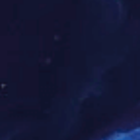
总结：
综上所述，“重庆街舞队”的成功既离不开扎实有效的防守体
系，也得益于巧妙灵活的战术运用。通过全体成员共同努
力，他们构建起团结一致、默契配合的大集体。同时，在面
对激烈竞争时，他们凭借创新思维不断拓宽发展道路，为今
后的成长奠定坚实基础。无论是在赛事现场还是日常训练，
这些原则均贯穿其中，为未来发展指明方向。
未来，相信随着社会文化的发展以及更多年轻人的加入，重
庆街舞将迎来更加辉煌的新篇章。不仅仅是在国内，更希望
能够走向国际，让世界看到中国优秀传统文化与现代艺术结
合下的新面貌！
上一篇
下一篇
搜索