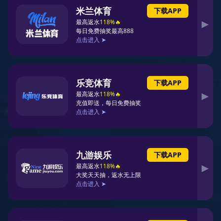
重庆街舞队的防守体系与街
舞战术的完美结合探讨
2026-06-03
1
分享
本篇文章围绕“重庆街舞队的防守体系与街舞战术的完美结
合”这一主题展开探讨，旨在分析重庆街舞队在竞技场中的表
现及其战术运用。首先，我们将对重庆街舞队的历史背景进
行简要介绍，以便理解其形成独特风格的根源。接着，从防
守体系、战术应用、团队协作和创新思维四个方面深入剖
析。在防守体系上，我们探讨了如何通过灵活多变的站位和
配合来增强整体防守效果；在战术应用上，则分析了不同舞