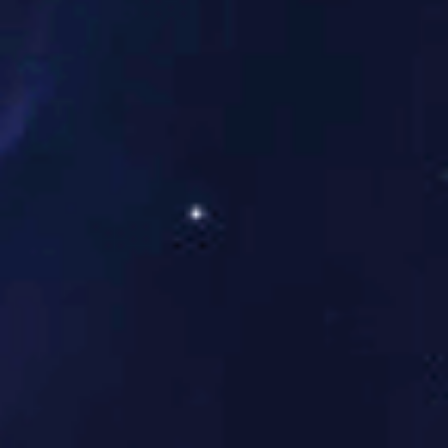
去信心。这种心理层面的较量同样是战术的一部分，是值得
重视的重要环节。
此外，针对不同类型赛事需求，重庆街舞队制定了多元化战
略。他们会根据每场比赛前期研究收集到的信息，对自身方
案进行调整，以确保每次出场都有新的看点和惊喜。这种灵
活应变及丰富多彩的表现，使得他们始终处于领先地位。
3、团队协作与默契
团队协作是任何一项集体活动成功不可或缺的一部分，在重
庆街舞队中更是如此。良好的团队氛围促进了成员间互动，
而高度默契则让他们能够以极快速度完成复杂动作。在日常
训练中，通过小组合作练习，各个成员逐步建立起彼此间信
任，从而增强整体表演效果。
值得一提的是，在一次次排练过程中，不同风格和个性的碰
撞，让每位成员都能从他人身上学习到新技巧、新理念。
8688体育官网入口
这种相互学习不仅提高了个人技艺，也提