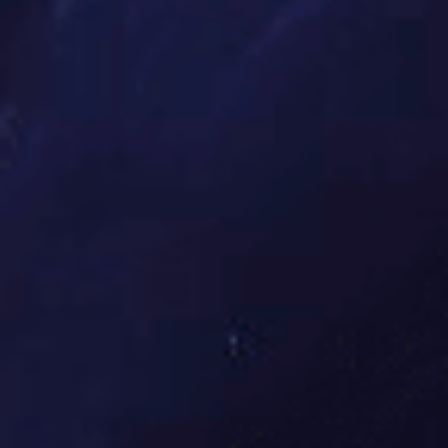
接洽
8688足球
推荐文章
世界足球明星卡恩的传奇生涯与不朽
成就解析
2026-08-09
与足球明星同框的那些人和他们背后
的故事
2026-08-07
上海足球队在世界杯预选赛中的耐力
表现分析与未来展望
2026-08-06