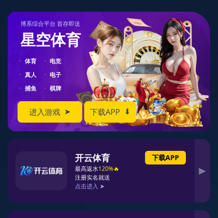
集团新闻
首页
集团新闻