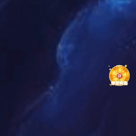
导航
了解
8688体育
经典案例
集团新闻
公司服务